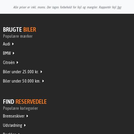
Alle priser er inkl. moms. Der tages forbehold for fejl og mangler. Rapportér fejl
her
BRUGTE
BILER
Populære mærker
Audi
BMW
Citroën
Biler under 25.000 kr.
Biler under 50.000 km.
FIND
RESERVEDELE
Populære kategorier
Bremseskiver
Udstødning