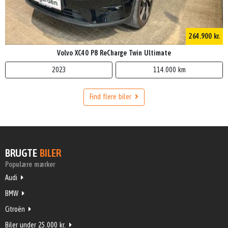
264.900 kr.
Volvo XC40 P8 ReCharge Twin Ultimate
2023
114.000 km
Find flere biler
BRUGTE
BILER
Populære mærker
Audi
BMW
Citroën
Biler under 25.000 kr.