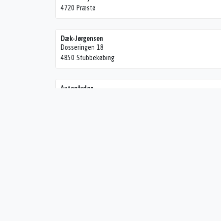
4720 Præstø
Dæk-Jørgensen
Dosseringen 18
4850 Stubbekøbing
Autogården
Nykøbingvej 72
4850 Stubbekøbing
Næstved Autoophug A/S
Gadevang 11
4700 Næstved
Tappernøje Auto ApS
Hovedvejen 67
4733 Tappernøje