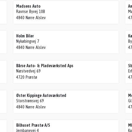
Madsens Auto
A
Ravnse Byvej 10B
Mø
4840 Nørre Alslev
47
Holm Biler
Kø
Nykøbingvej 7
By
4840 Nørre Alslev
47
Bårse Auto- & Pladeværksted Aps
Sb
Næstvedvej 69
Er
4720 Præstø
47
Øster Kippinge Autoværksted
Mo
Storstrømsvej 69
Gl
4840 Nørre Alslev
47
Bilhuset Præstø A/S
MH
Jernbanevej 4
Ko