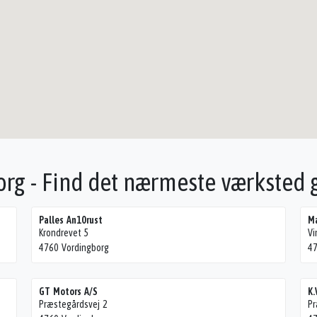
org - Find det nærmeste værksted
Palles An10rust
Ma
Krondrevet 5
Vi
4760 Vordingborg
47
GT Motors A/S
K.
Præstegårdsvej 2
Pr