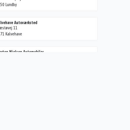
50 Lundby
lvehave Autoværksted
æstøvej 11
71 Kalvehave
rten Nielsen Automobiler
stervej 9
80 Stege
m's Auto Lov
mmervej 2
700 Næstved
u2mekanikeren
ndbyvej 6
63 Eskilstrup