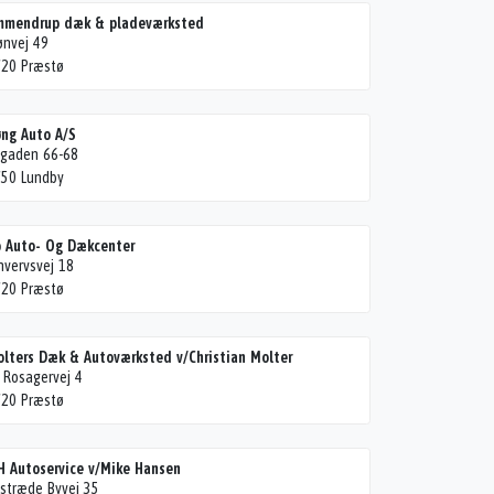
mmendrup dæk & pladeværksted
nvej 49
20 Præstø
ng Auto A/S
gaden 66-68
50 Lundby
 Auto- Og Dækcenter
hvervsvej 18
20 Præstø
lters Dæk & Autoværksted v/Christian Molter
 Rosagervej 4
20 Præstø
 Autoservice v/Mike Hansen
stræde Byvej 35