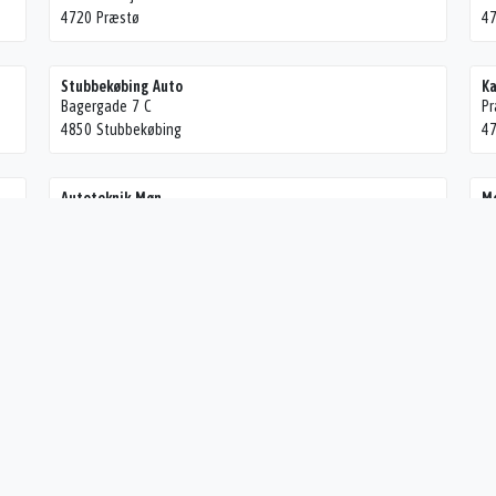
4720 Præstø
47
Stubbekøbing Auto
Ka
Bagergade 7 C
Pr
4850 Stubbekøbing
47
Autoteknik Møn
Mo
Dammehavevej 4
Ko
4792 Askeby
47
Wagner's Auto
Ki
Johs Haresvej 1
Ha
4863 Eskilstrup
4
Autogården Tappernøje
A
Rødlersvej 3
Lu
4733 Tappernøje
48