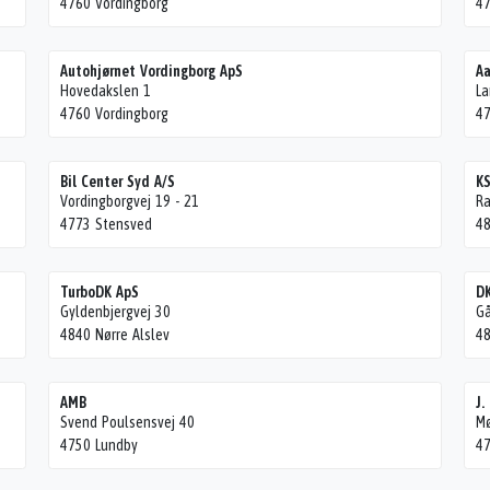
4760 Vordingborg
47
Autohjørnet Vordingborg ApS
Aa
Hovedakslen 1
La
4760 Vordingborg
47
Bil Center Syd A/S
KS
Vordingborgvej 19 - 21
Ra
4773 Stensved
48
TurboDK ApS
DK
Gyldenbjergvej 30
Gå
4840 Nørre Alslev
48
AMB
J.
Svend Poulsensvej 40
Mø
4750 Lundby
47