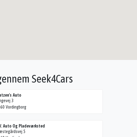
 gennem Seek4Cars
tzen's Auto
ngevej 3
60 Vordingborg
V. Auto Og Pladeværksted
æstegårdsvej 5