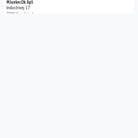
MJunker.Dk ApS
Industrivej 17
7200 Grindsted
JM HANDEL ApS
Gl Grindstedvej 2
7200 Grindsted
EDLauto
Nørrevej 1
7200 Grindsted
Jensens Motorservice
Østerbrogade 1
7200 Grindsted
NOVOCAR A/S
Østerbrogade 1