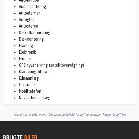
Aircondition
Audiomontering
Autoalarmer
Autoglas
Autostereo
Dækafbalancering
Dækmontering
Elanlæg
Elektronik
Elruder
GPS tyverisikring (satelitovervågning)
Klargøring til syn
Klimaanlæg
Lakskader
Mobiltelefon
Navigationsanlæg
Alle priser er inkl. moms. Der tages forbehold for fejl og mangler. Rapportér fejl
her
BRUGTE
BILER