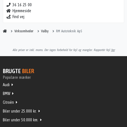
36 16 25 00
Hjemmeside
Find vej
Virksomheder
Valby
RM Autoteknik ApS
Alle priser er inkl. moms. Der tages forbehold for fejl og mangler. Rapportér fejl
her
BRUGTE
BILER
Populære mærker
Audi
BMW
Citroën
Biler under 25.000 kr.
Biler under 50.000 km.