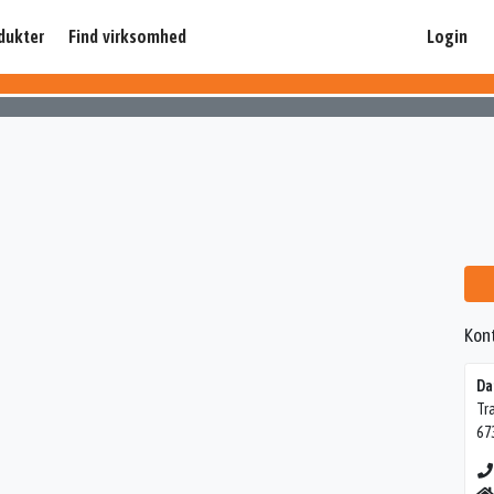
dukter
Find virksomhed
Login
Kon
Da
Tr
67