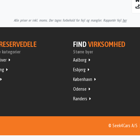
Alle priser er inkl. moms. Der tages forbehold for fejl og mangler. Rapportér fejl
her
RESERVEDELE
FIND
VIRKSOMHED
 kategorier
Større byer
iver
Aalborg
ing
Esbjerg
København
Odense
Randers
© Seek4Cars A/S