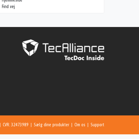
Hjemmeside
Find vej
 | CVR: 32473989 |
Sælg dine produkter
|
Om os
|
Support