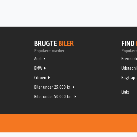
BRUGTE
BILER
FIND
Populære mærker
Populære
Audi
Bremsesk
BMW
Udstødn
Citroën
Bagklap
Biler under 25.000 kr.
Links
Biler under 50.000 km.