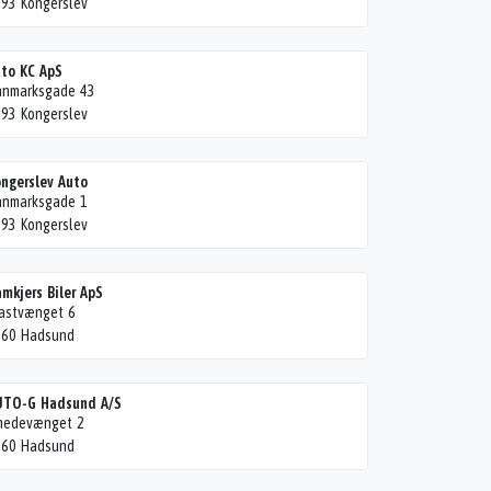
93 Kongerslev
to KC ApS
anmarksgade 43
93 Kongerslev
ngerslev Auto
anmarksgade 1
93 Kongerslev
mkjers Biler ApS
astvænget 6
560 Hadsund
UTO-G Hadsund A/S
medevænget 2
560 Hadsund