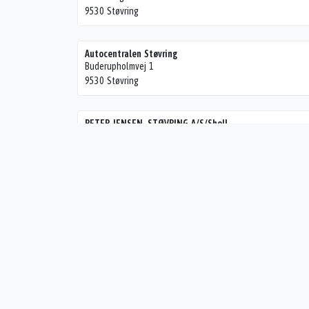
9530 Støvring
Autocentralen Støvring
Buderupholmvej 1
9530 Støvring
PETER JENSEN. STØVRING A/S/Shell
Hobrovej 14
9530 Støvring
SH Auto
Ellidshøjvej 61
9230 Svenstrup J
Edderup Autoophug af 5/1 2009
Havndalvej 35
9550 Edderup