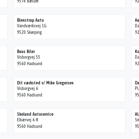
9574 Bælum
92
Blenstrup Auto
Au
Vandværksvej 1G
D
9520 Skørping
92
Buus Biler
Ko
Visborgvej 55
D
9560 Hadsund
92
Dit værksted v/ Mike Gregersen
Da
Visborgvej 6
Pl
9560 Hadsund
9
Skelund Autoservice
A
Elkærvej 6-8
S
9560 Hadsund
9