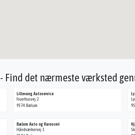
 - Find det nærmeste værksted ge
Lillevang Autoservice
Ly
Fruerhusvej 2
Ly
9574 Bælum
95
Bælum Auto og Karosseri
Hj
Håndværkervej 1
Sk