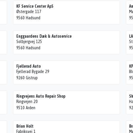
KF Service Center ApS
An
Østergade 117
Mø
9560 Hadsund
95
Enggaardens Dæk & Autoservice
L
Solbjergvej 125
St
9560 Hadsund
95
Fjellerad Auto
KP
Fjellerad Bygade 29
B
9260 Gistrup
95
Ringvejens Auto Repair Shop
Sh
Ringvejen 20
Ha
9510 Arden
92
Brian Holt
Br
Fabriksvej 1
Mø