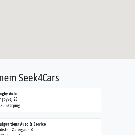
nnem Seek4Cars
ngby Auto
ngbyvej 23
20 Skørping
ulgaardens Auto & Service
ibsted Østergade 8