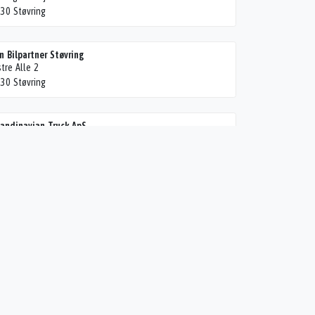
30 Støvring
n Bilpartner Støvring
tre Alle 2
30 Støvring
andinavian Truck ApS
elstrupparken 30
30 Støvring
illingbro A/S
tebjergvej 1
30 Svenstrup J
J ApS
edsbækvej 53
30 Støvring