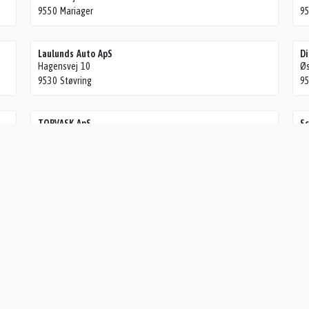
9550 Mariager
95
Laulunds Auto ApS
Di
Hagensvej 10
Øs
9530 Støvring
95
TOPVASK ApS
Sc
Juelstrupparken 30
Ju
9530 Strøvring
95
Gudumholm Autoservice
Sk
Ågade 30
Ær
9280 Storvorde
92
Auto 85
R-
Nøvlingvej 178
Hj
9260 Gistrup
95