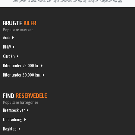
Alle priser er inkl. moms. Der tages forbehold for fejl og mangler. Rapportér fejl
her
BRUGTE
BILER
Populære mærker
Audi
BMW
Citroën
Biler under 25.000 kr.
Biler under 50.000 km.
FIND
RESERVEDELE
Populære kategorier
Bremseskiver
Udstødning
Bagklap