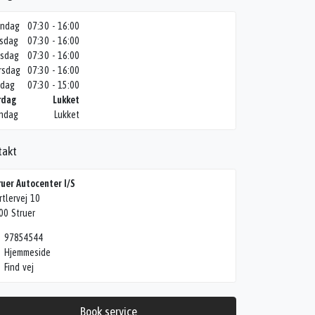
ndag
07:30 - 16:00
rsdag
07:30 - 16:00
sdag
07:30 - 16:00
rsdag
07:30 - 16:00
edag
07:30 - 15:00
rdag
Lukket
ndag
Lukket
takt
ruer Autocenter I/S
rtlervej 10
00 Struer
97854544
Hjemmeside
Find vej
Book service