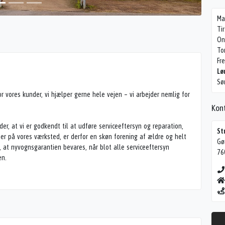
Ma
Ti
On
To
Fr
Lø
Sø
 vores kunder, vi hjælper gerne hele vejen – vi arbejder nemlig for
Kon
yder, at vi er godkendt til at udføre serviceeftersyn og reparation,
St
mer på vores værksted, er derfor en skøn forening af ældre og helt
Gø
, at nyvognsgarantien bevares, når blot alle serviceeftersyn
76
en.