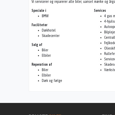
Vi servicerer og reparerer alle biler, uanset mærke og årg
Speciale i
Services
BMW
4 gas m
4-hjuls
Faciliteter
Autoop
Dækhotel
Bilpleje
Skadecenter
Central
Fejlkod
Salg af
Olieski
Biler
Rullefe
Elbiler
Service
Reperation af
Skadese
Biler
Værkste
Elbiler
Dæk og fælge