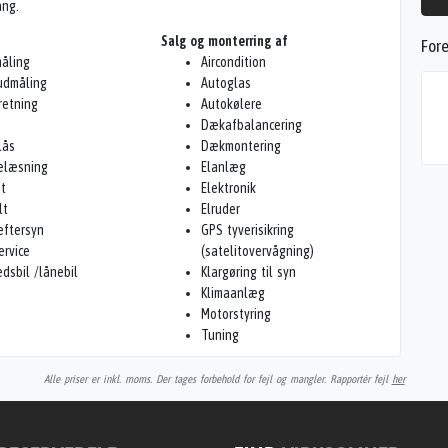
ang.
Salg og monterring af
Fore
åling
Aircondition
udmåling
Autoglas
retning
Autokølere
Dækafbalancering
lås
Dækmontering
elæsning
Elanlæg
ft
Elektronik
lt
Elruder
eftersyn
GPS tyverisikring
rvice
(satelitovervågning)
dsbil /lånebil
Klargøring til syn
Klimaanlæg
Motorstyring
Tuning
Alle priser er inkl. moms. Der tages forbehold for fejl og mangler. Rapportér fejl
her