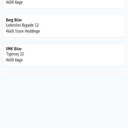
4600 Køge
Berg Biler
Lyderslev Bygade 12
4660 Store Heddinge
VMK Biler
Tigervej 22
4600 Køge
TUREBY TANKEN ApS
Vordingborgvej 336
4682 Tureby
J.T. Biler ApS
Københavnsvej 128
4600 Køge