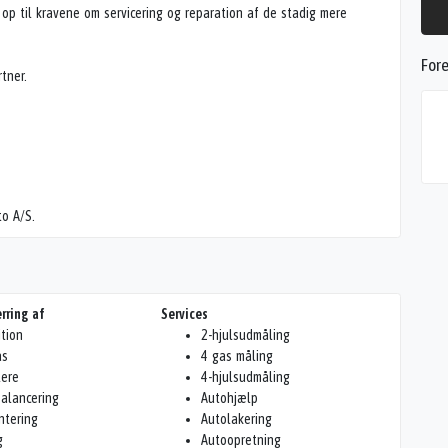
 op til kravene om servicering og reparation af de stadig mere
Fore
tner.
to A/S.
rring af
Services
ition
2-hjulsudmåling
as
4 gas måling
lere
4-hjulsudmåling
alancering
Autohjælp
tering
Autolakering
g
Autoopretning