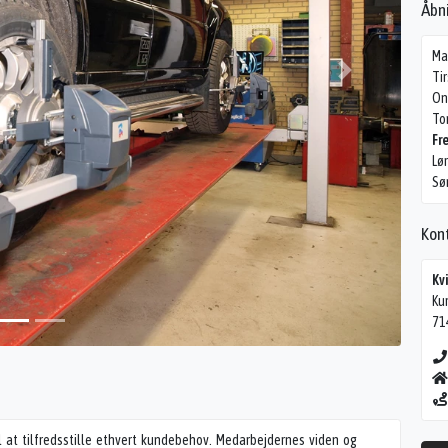
Åbn
Ma
Ti
On
To
Fr
Lø
Sø
Kon
Kv
Ku
71
 at tilfredsstille ethvert kundebehov. Medarbejdernes viden og