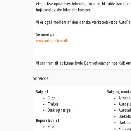
ekspertise opdateres løbende, for at vi til fulde kan leve
højteknologiske biler der kommer.
Vi er også medlem af den danske værkstedskæde AutoPar
Se mere på
www.autopartner.dk
Vi ser frem til at kunne byde Dem velkommen hos Kvik Au
Services
Salg af
Salg og monte
Biler
Aircond
Trailer
Autogl
Dæk og fælge
Autokø
Dækafb
Reperation af
Dækmon
Biler
Elanlæ