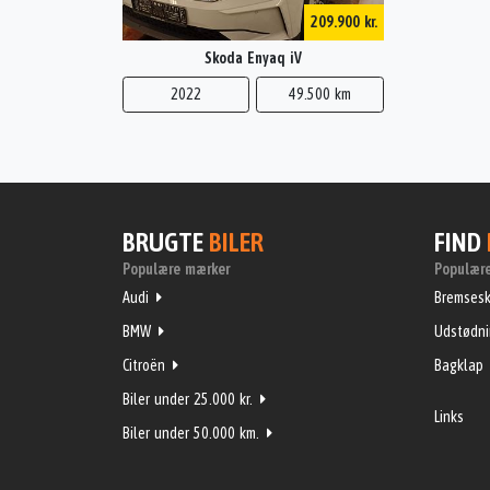
209.900 kr.
Skoda Enyaq iV
2022
49.500 km
BRUGTE
BILER
FIND
Populære mærker
Populære
Audi
Bremsesk
BMW
Udstødn
Citroën
Bagklap
Biler under 25.000 kr.
Links
Biler under 50.000 km.