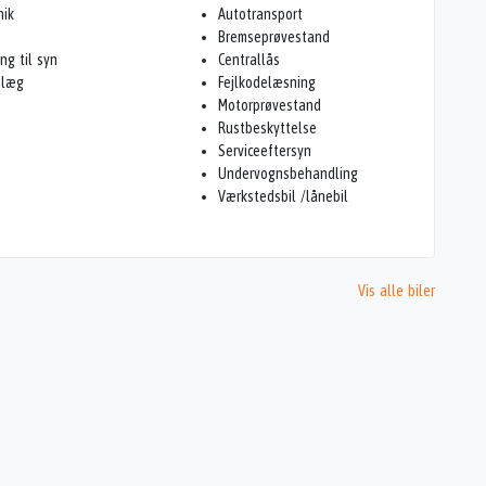
nik
Autotransport
Bremseprøvestand
ing til syn
Centrallås
nlæg
Fejlkodelæsning
Motorprøvestand
Rustbeskyttelse
Serviceeftersyn
Undervognsbehandling
Værkstedsbil /lånebil
Vis alle biler