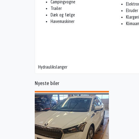
Campingvogne
Elektro
Trailer
Elruder
Dæk og fælge
Klargør
Havemaskiner
Klimaa
Hydraulikslanger
Nyeste biler