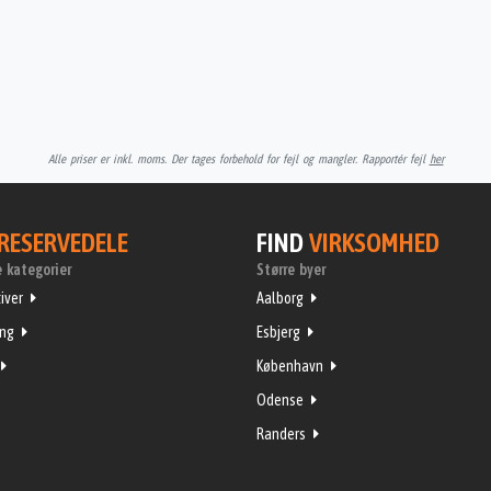
Alle priser er inkl. moms. Der tages forbehold for fejl og mangler. Rapportér fejl
her
RESERVEDELE
FIND
VIRKSOMHED
 kategorier
Større byer
iver
Aalborg
ing
Esbjerg
København
Odense
Randers