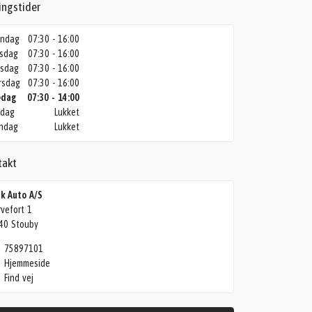
ingstider
ndag
07:30 - 16:00
rsdag
07:30 - 16:00
sdag
07:30 - 16:00
rsdag
07:30 - 16:00
edag
07:30 - 14:00
rdag
Lukket
ndag
Lukket
takt
ik Auto A/S
rvefort 1
40 Stouby
75897101
Hjemmeside
Find vej