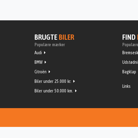
BRUGTE
BILER
FIND
Populære mærker
Populære
Audi
Bremsesk
BMW
Udstødn
Citroën
Bagklap
Biler under 25.000 kr.
Links
Biler under 50.000 km.