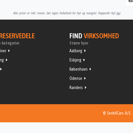
Alle priser er inkl. moms. Der tages forbehold for fejl og mangler. Rapportér fejl
her
RESERVEDELE
FIND
VIRKSOMHED
 kategorier
Større byer
iver
Aalborg
ing
Esbjerg
København
Odense
Randers
© Seek4Cars A/S