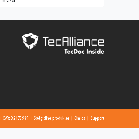
Find vej
 | CVR: 32473989 |
Sælg dine produkter
|
Om os
|
Support