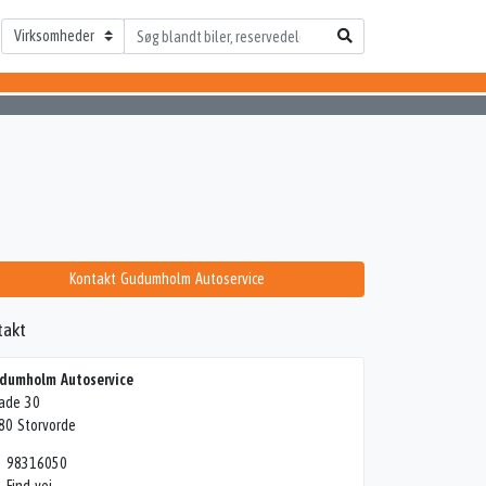
Kontakt Gudumholm Autoservice
takt
dumholm Autoservice
ade 30
80 Storvorde
98316050