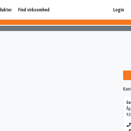
dukter
Find virksomhed
Login
Kon
Gu
Åg
92