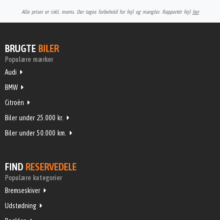
Alle priser er inkl. moms. Der tages forbehold for fejl og mangler. Rapportér fejl
her
BRUGTE
BILER
Populære mærker
Audi
BMW
Citroën
Biler under 25.000 kr.
Biler under 50.000 km.
FIND
RESERVEDELE
Populære kategorier
Bremseskiver
Udstødning