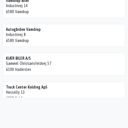
Vamdrup Biler
Industrivej 14
6580 Vamdrup
Autogården Vamdrup
Industrivej 8
6580 Vamdrup
KJÆR BILER A/S
Gammel Christiansfeldvej 57
6100 Haderslev
Truck Center Kolding ApS
Hesselly 13
6000 Kolding
F24
Jernbanegade 43
6580 Vamdrup