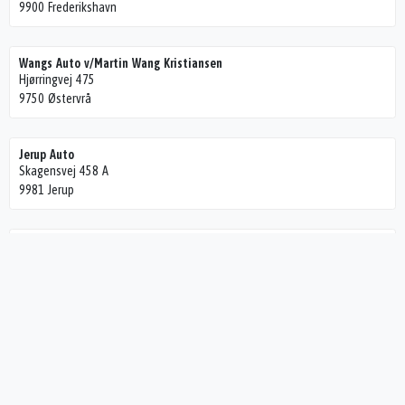
9900 Frederikshavn
Wangs Auto v/Martin Wang Kristiansen
Hjørringvej 475
9750 Østervrå
Jerup Auto
Skagensvej 458 A
9981 Jerup
Krogsgaard Auto
Lindetvej 25
9900 Frederikshavn
Vidstrup Auto
Gl. Hirtshalsvej 53
9800 Hjørring