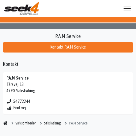
P.A.M Service
Kontakt P.A.M Service
Kontakt
P.A.M Service
Tårsvej 13
4990 Sakskøbing
54772244
Find vej
Virksomheder
Sakskøbing
P.A.M Service