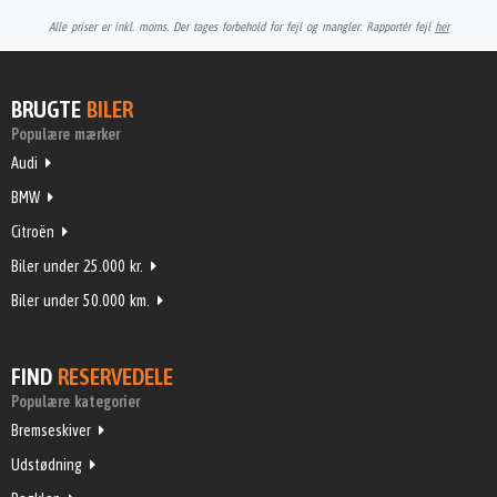
Alle priser er inkl. moms. Der tages forbehold for fejl og mangler. Rapportér fejl
her
BRUGTE
BILER
Populære mærker
Audi
BMW
Citroën
Biler under 25.000 kr.
Biler under 50.000 km.
FIND
RESERVEDELE
Populære kategorier
Bremseskiver
Udstødning