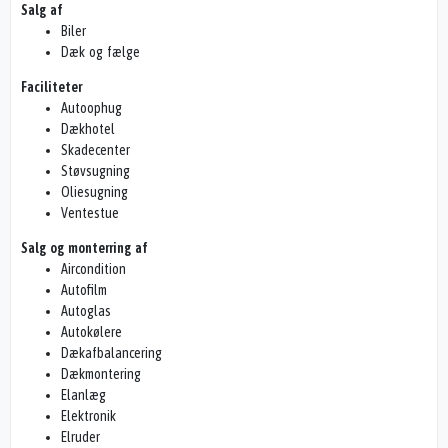
Salg af
Biler
Dæk og fælge
Faciliteter
Autoophug
Dækhotel
Skadecenter
Støvsugning
Oliesugning
Ventestue
Salg og monterring af
Aircondition
Autofilm
Autoglas
Autokølere
Dækafbalancering
Dækmontering
Elanlæg
Elektronik
Elruder