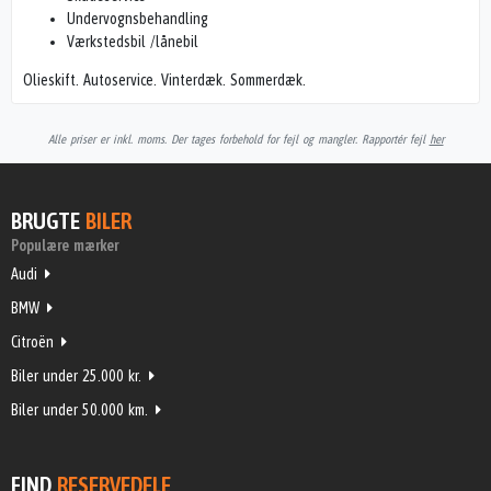
Undervognsbehandling
Værkstedsbil /lånebil
Olieskift. Autoservice. Vinterdæk. Sommerdæk.
Alle priser er inkl. moms. Der tages forbehold for fejl og mangler. Rapportér fejl
her
BRUGTE
BILER
Populære mærker
Audi
BMW
Citroën
Biler under 25.000 kr.
Biler under 50.000 km.
FIND
RESERVEDELE