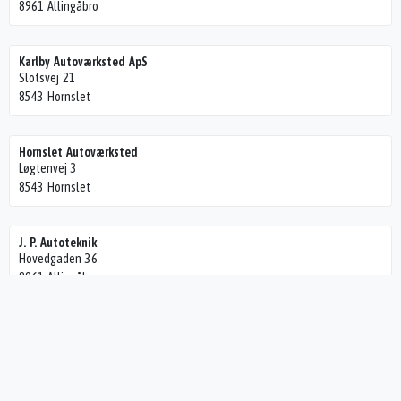
8961 Allingåbro
Karlby Autoværksted ApS
Slotsvej 21
8543 Hornslet
Hornslet Autoværksted
Løgtenvej 3
8543 Hornslet
J. P. Autoteknik
Hovedgaden 36
8961 Allingåbro
Din Bilpartner Rønde
Vestre Molsvej 35 A
8420 Knebel