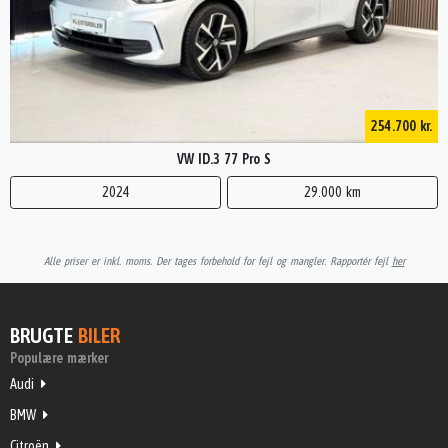
254.700 kr.
VW ID.3 77 Pro S
2024
29.000 km
Alle priser er inkl. moms. Der tages forbehold for fejl og mangler. Rapportér fejl
her
BRUGTE
BILER
Populære mærker
Audi
BMW
Citroën