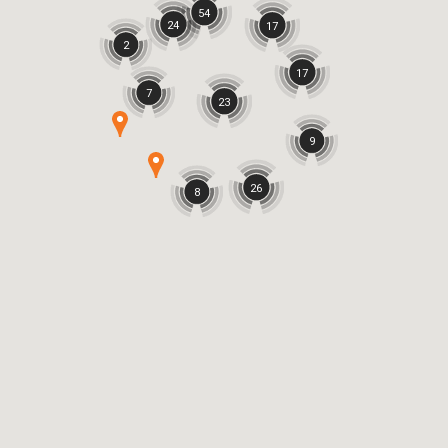
54
24
17
2
17
7
23
9
26
8