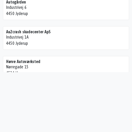
Autogården
Industrivej 6
4450 Jyderup
Au2crash skadecenter ApS
Industrivej 1A
4450 Jyderup
Hørve Autoværksted
Nørregade 15
4534 Hørve
DF Automobiler
Sønderstrupvej 123
4360 Kirke Eskilstrup
Fårevejle Autoophug ApS
Højgårdsvej 11