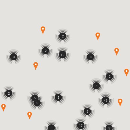
2
2
10
3
3
2
6
2
6
5
48
5
5
17
3
5