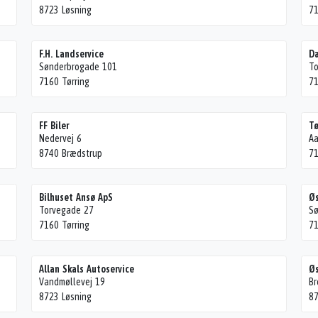
8723 Løsning
71
F.H. Landservice
Da
Sønderbrogade 101
To
7160 Tørring
71
FF Biler
Tø
Nedervej 6
A
8740 Brædstrup
71
Bilhuset Ansø ApS
Øs
Torvegade 27
Sø
7160 Tørring
71
Allan Skals Autoservice
Øs
Vandmøllevej 19
Br
8723 Løsning
87