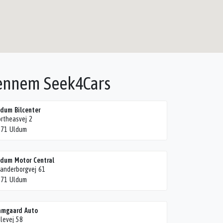
gennem Seek4Cars
dum Bilcenter
rtheasvej 2
171 Uldum
dum Motor Central
anderborgvej 61
171 Uldum
amgaard Auto
levej 58