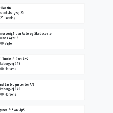
 Benzin
ederiksbergvej 25
23 Løsning
rrosserigården Auto og Skadecenter
ommes Ager 2
00 Vejle
C. Trucks & Cars ApS
lkeborgvej 148
00 Horsens
nd Lastvognscenter A/S
lkeborgvej 140
00 Horsens
green & Skov ApS