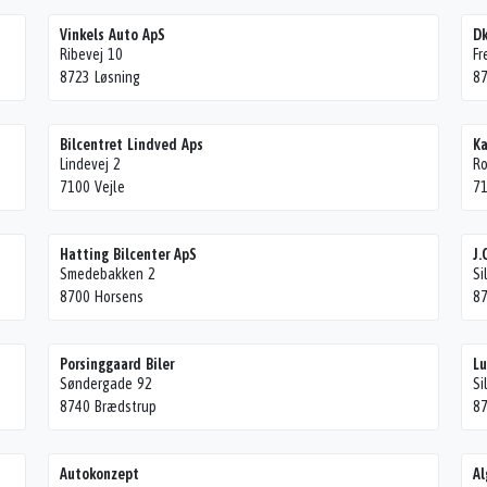
Vinkels Auto ApS
Dk
Ribevej 10
Fr
8723 Løsning
87
Bilcentret Lindved Aps
Ka
Lindevej 2
R
7100 Vejle
71
Hatting Bilcenter ApS
J.
Smedebakken 2
Si
8700 Horsens
87
Porsinggaard Biler
Lu
Søndergade 92
Si
8740 Brædstrup
87
Autokonzept
Al