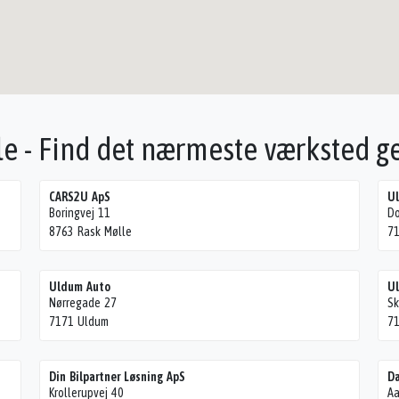
le - Find det nærmeste værksted 
CARS2U ApS
Ul
Boringvej 11
Do
8763 Rask Mølle
7
Uldum Auto
Ul
Nørregade 27
Sk
7171 Uldum
7
Din Bilpartner Løsning ApS
D
Krollerupvej 40
Aa