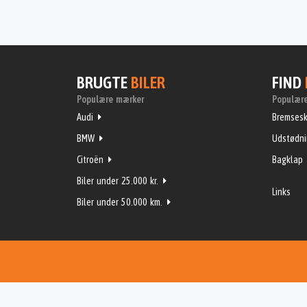
BRUGTE
BILER
FIND
Populære mærker
Populære
Audi
Bremsesk
BMW
Udstødn
Citroën
Bagklap
Biler under 25.000 kr.
Links
Biler under 50.000 km.