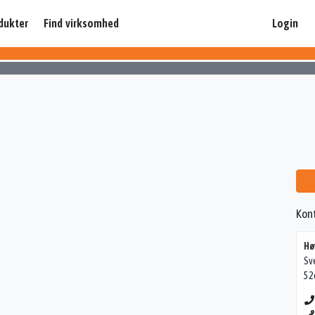
dukter
Find virksomhed
Login
Kon
Hø
Sv
52