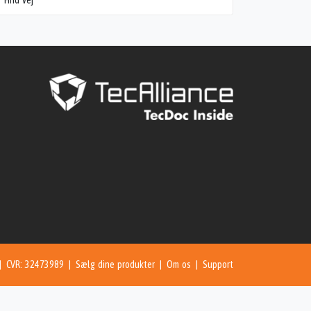
Find vej
 | CVR: 32473989 |
Sælg dine produkter
|
Om os
|
Support