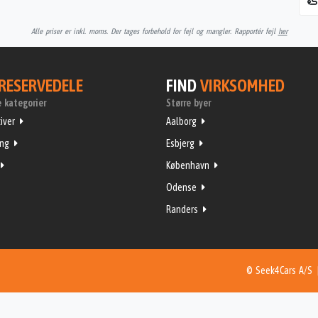
Alle priser er inkl. moms. Der tages forbehold for fejl og mangler. Rapportér fejl
her
RESERVEDELE
FIND
VIRKSOMHED
 kategorier
Større byer
iver
Aalborg
ing
Esbjerg
København
Odense
Randers
© Seek4Cars A/S