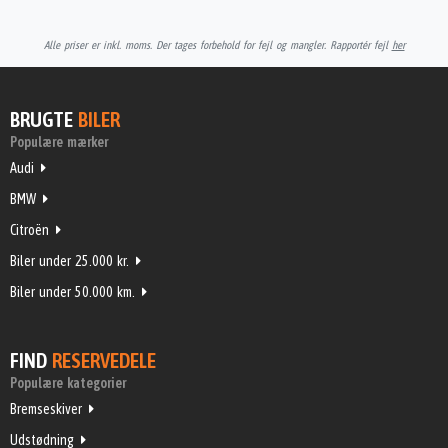
Alle priser er inkl. moms. Der tages forbehold for fejl og mangler. Rapportér fejl
her
BRUGTE
BILER
Populære mærker
Audi
BMW
Citroën
Biler under 25.000 kr.
Biler under 50.000 km.
FIND
RESERVEDELE
Populære kategorier
Bremseskiver
Udstødning