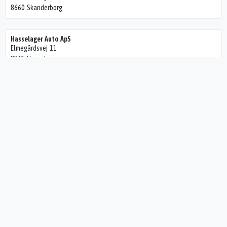
8660 Skanderborg
Hasselager Auto ApS
Elmegårdsvej 11
8361 Hasselager
Autoplejen.dk
Danmarksvej 25
8660 Skanderborg
Aktieselskabet - BG Service Center
Jens Juuls Vej 28
8260 Viby
JTM Autoteknik ApS
Jens Juuls Vej 28
8260 Viby