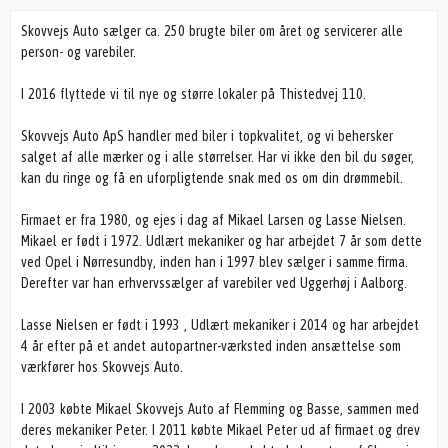
Skovvejs Auto sælger ca. 250 brugte biler om året og servicerer alle
person- og varebiler.
I 2016 flyttede vi til nye og større lokaler på Thistedvej 110.
Skovvejs Auto ApS handler med biler i topkvalitet, og vi behersker
salget af alle mærker og i alle størrelser. Har vi ikke den bil du søger,
kan du ringe og få en uforpligtende snak med os om din drømmebil.
Firmaet er fra 1980, og ejes i dag af Mikael Larsen og Lasse Nielsen.
Mikael er født i 1972. Udlært mekaniker og har arbejdet 7 år som dette
ved Opel i Nørresundby, inden han i 1997 blev sælger i samme firma.
Derefter var han erhvervssælger af varebiler ved Uggerhøj i Aalborg.
Lasse Nielsen er født i 1993 , Udlært mekaniker i 2014 og har arbejdet
4 år efter på et andet autopartner-værksted inden ansættelse som
værkfører hos Skovvejs Auto.
I 2003 købte Mikael Skovvejs Auto af Flemming og Basse, sammen med
deres mekaniker Peter. I 2011 købte Mikael Peter ud af firmaet og drev