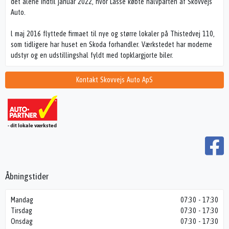
det alene indtil januar 2022, hvor Lasse købte halvparten af Skovvejs
Auto.
l maj 2016 flyttede firmaet til nye og større lokaler på Thistedvej 110,
som tidligere har huset en Skoda forhandler. Værkstedet har moderne
udstyr og en udstillingshal fyldt med topklargjorte biler.
Kontakt Skovvejs Auto ApS
Åbningstider
Mandag
07:30 - 17:30
Tirsdag
07:30 - 17:30
Onsdag
07:30 - 17:30