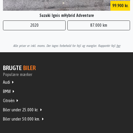
99.900 kr.
Suzuki Ignis mHybrid Adventure
2020
87.000 km
Alle priser er inkl. moms. Der tages forbehold for fejl og mangler. Rapportér fejl
her
BRUGTE
BILER
Populære mærker
Audi
BMW
Citroën
Biler under 25.000 kr.
Biler under 50.000 km.