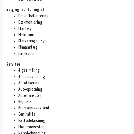
Salg og monterring af
Dækafbalancering
Dækmontering
Elanlæg
Elektronik
Klargøring til syn
Klimaanlæg
Lakskader
Services
4 gas måling
4-hjulsudmåling
Autolakering
Autoopretning
Autotransport
Bilpleje
Bremseprøvestand
Centrallås
Fejlkodelæsning
Motorprøvestand
Nanobehandling