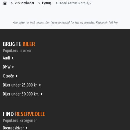
Virksomheder
Lystrup
Koed Aarhus Nord A/S
Alle priser er inkl. moms. Der tages forbehold for fejl og mangler. Rapportér fejl
her
BRUGTE
BILER
Populære mærker
Audi
BMW
Citroën
Biler under 25.000 kr.
Biler under 50.000 km.
FIND
RESERVEDELE
Populære kategorier
Bremseskiver