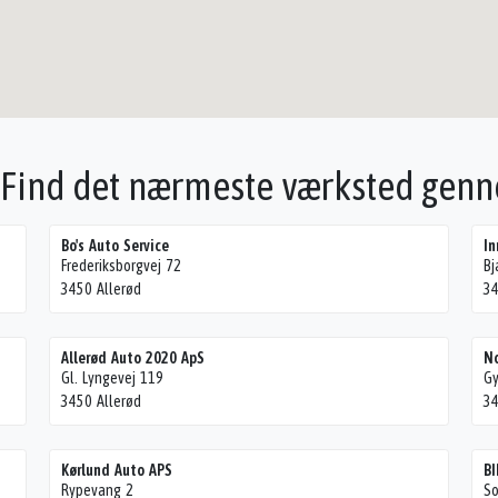
- Find det nærmeste værksted gen
Bo's Auto Service
In
Frederiksborgvej 72
Bj
3450 Allerød
34
Allerød Auto 2020 ApS
No
Gl. Lyngevej 119
G
3450 Allerød
34
Kørlund Auto APS
B
Rypevang 2
So