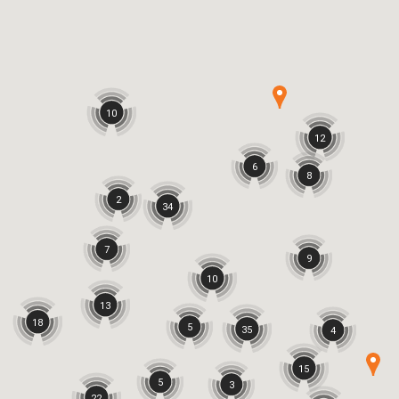
10
12
6
8
2
34
7
9
10
13
18
5
35
4
15
5
3
22