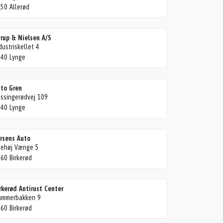
50 Allerød
rup & Nielsen A/S
dustriskellet 4
40 Lynge
to Gren
ssingerødvej 109
40 Lynge
rsens Auto
lehøj Vænge 5
60 Birkerød
rkerød Antirust Center
ammerbakken 9
60 Birkerød