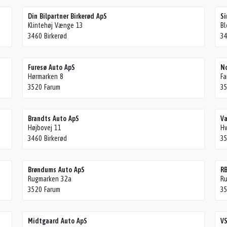
Din Bilpartner Birkerød ApS
Si
Klintehøj Vænge 13
Bl
3460 Birkerød
34
Furesø Auto ApS
No
Hørmarken 8
Fa
3520 Farum
35
Brandts Auto ApS
Va
Højbovej 11
H
3460 Birkerød
35
Brøndums Auto ApS
RB
Rugmarken 32a
R
3520 Farum
35
Midtgaard Auto ApS
VS