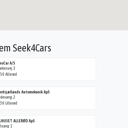
nem Seek4Cars
noCar A/S
arkesvej 3
50 Allerød
rdsjællands Automekanik ApS
ydevang 2
50 Lillerød
ILHUSET ALLERØD ApS
lvang 1