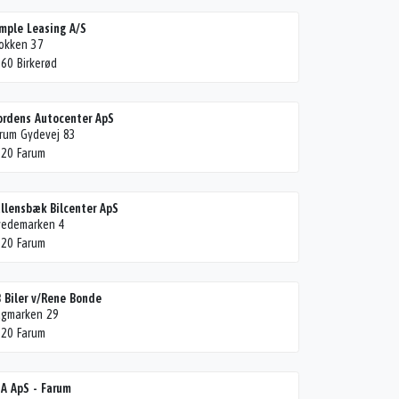
mple Leasing A/S
okken 37
60 Birkerød
rdens Autocenter ApS
rum Gydevej 83
20 Farum
llensbæk Bilcenter ApS
vedemarken 4
20 Farum
 Biler v/Rene Bonde
ugmarken 29
20 Farum
A ApS - Farum