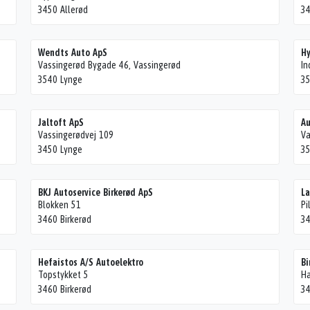
3450 Allerød
34
Wendts Auto ApS
Hy
Vassingerød Bygade 46, Vassingerød
In
3540 Lynge
35
Jaltoft ApS
Au
Vassingerødvej 109
Va
3450 Lynge
35
BKJ Autoservice Birkerød ApS
La
Blokken 51
Pi
3460 Birkerød
34
Hefaistos A/S Autoelektro
Bi
Topstykket 5
H
3460 Birkerød
34