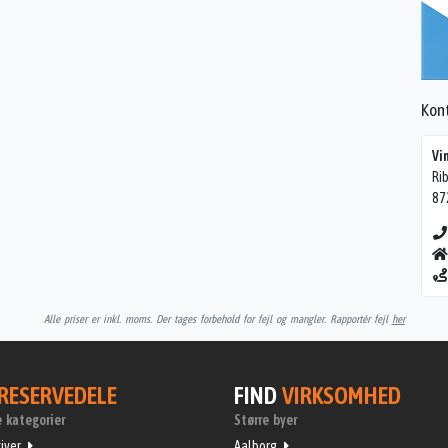
Kon
Vi
Ri
87
Alle priser er inkl. moms. Der tages forbehold for fejl og mangler. Rapportér fejl
her
RESERVEDELE
FIND
VIRKSOMHED
 kategorier
Større byer
iver
Aalborg