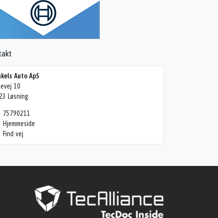
takt
nkels Auto ApS
bevej 10
23 Løsning
75790211
Hjemmeside
Find vej