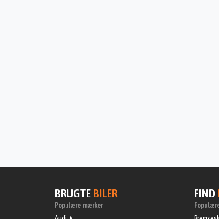
BRUGTE
BILER
FIND
Populære mærker
Populære
Audi
Bremsesk