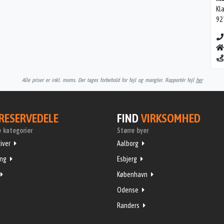
Kl
92
Alle priser er inkl. moms. Der tages forbehold for fejl og mangler. Rapportér fejl
her
RESERVEDELE
FIND
VIRKSOMHED
 kategorier
Større byer
iver
Aalborg
ing
Esbjerg
København
Odense
Randers