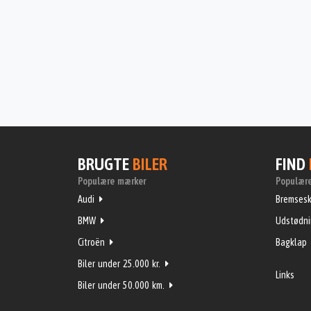
BRUGTE
BILER
FIND
Populære mærker
Populære
Audi
Bremsesk
BMW
Udstødn
Citroën
Bagklap
Biler under 25.000 kr.
Links
Biler under 50.000 km.