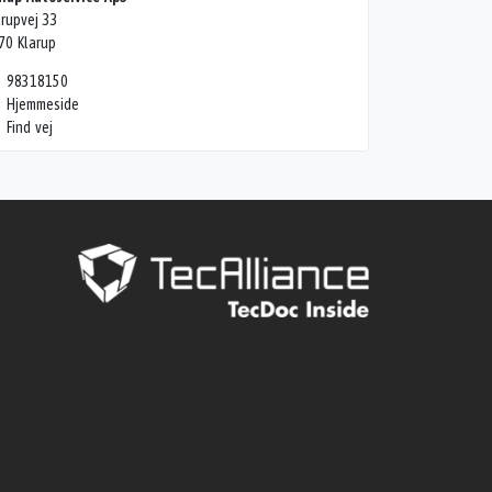
arupvej 33
70 Klarup
98318150
Hjemmeside
Find vej