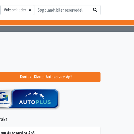
Kontakt Klarup Autoservice ApS
takt
arup Autoservice ApS