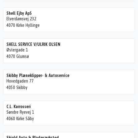
Shell Ejby ApS
Elverdamsvej 232
4070 Kirke Hyllinge
SHELL SERVICE V/ULRIK OLSEN
Østergade 1
4070 Glumsø
Skibby Plæneklipper- & Autoservice
Hovedgaden 77
4050 Skibby
C.L. Karrosseri
Søndre Ryevej 1
4060 Kirke Såby
Skjold Auto & Pladeværksted