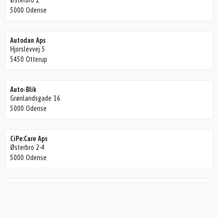
Østerbro 2
5000 Odense
Autodan Aps
Hjorslevvej 5
5450 Otterup
Auto-Blik
Grønlandsgade 16
5000 Odense
CiPe:Care Aps
Østerbro 2-4
5000 Odense
H.P.A. Service
Danmarksgade 18
5000 Odense