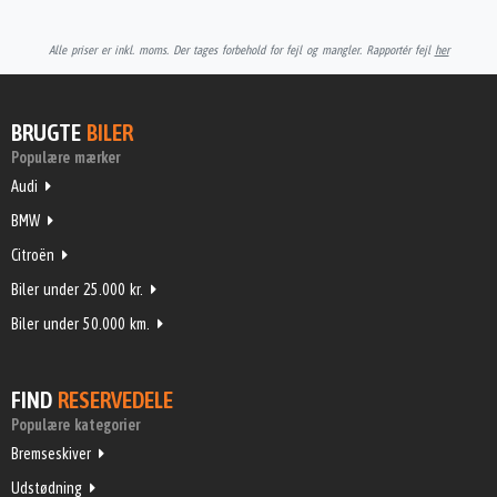
Alle priser er inkl. moms. Der tages forbehold for fejl og mangler. Rapportér fejl
her
BRUGTE
BILER
Populære mærker
Audi
BMW
Citroën
Biler under 25.000 kr.
Biler under 50.000 km.
FIND
RESERVEDELE
Populære kategorier
Bremseskiver
Udstødning