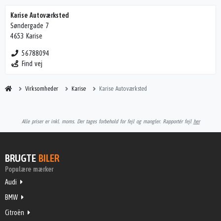
Karise Autoværksted
Søndergade 7
4653 Karise
56788094
Find vej
Virksomheder
Karise
Karise Autoværksted
Alle priser er inkl. moms. Der tages forbehold for fejl og mangler. Rapportér fejl
her
BRUGTE
BILER
Populære mærker
Audi
BMW
Citroën