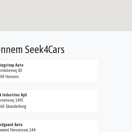
gennem Seek4Cars
ingstrup Auto
rridslevvej 83
00 Horsens
 Industries ApS
rsensvej 140C
60 Skanderborg
ndgaard Auto
mmel Horsensvej 344