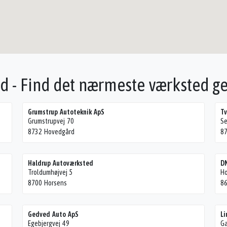
d - Find det nærmeste værksted 
Grumstrup Autoteknik ApS
Tv
Grumstrupvej 70
Se
8732 Hovedgård
87
Haldrup Autoværksted
DN
Troldumhøjvej 5
Ho
8700 Horsens
86
Gedved Auto ApS
Li
Egebjergvej 49
Ga