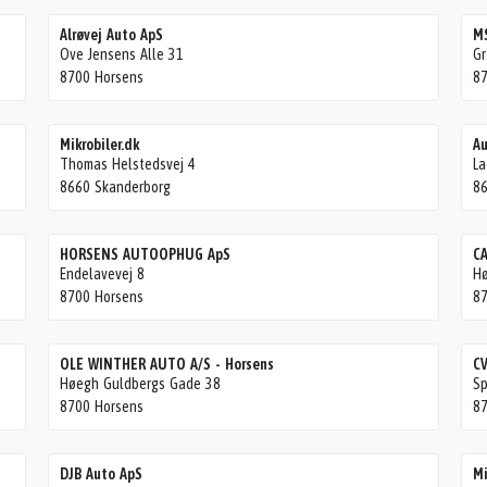
Alrøvej Auto ApS
MS
Ove Jensens Alle 31
Gr
8700 Horsens
87
Mikrobiler.dk
Au
Thomas Helstedsvej 4
La
8660 Skanderborg
86
HORSENS AUTOOPHUG ApS
CA
Endelavevej 8
Hø
8700 Horsens
87
OLE WINTHER AUTO A/S - Horsens
CV
Høegh Guldbergs Gade 38
Sp
8700 Horsens
87
DJB Auto ApS
Mi