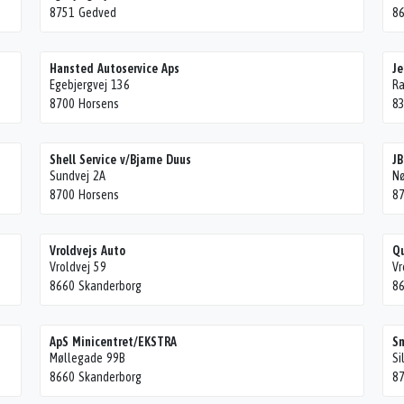
8751 Gedved
86
Hansted Autoservice Aps
Je
Egebjergvej 136
Ra
8700 Horsens
8
Shell Service v/Bjarne Duus
JB
Sundvej 2A
Nø
8700 Horsens
87
Vroldvejs Auto
Qu
Vroldvej 59
Vr
8660 Skanderborg
86
ApS Minicentret/EKSTRA
Sm
Møllegade 99B
Si
8660 Skanderborg
87