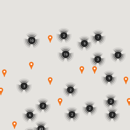
2
7
10
9
19
2
3
9
3
2
2
2
2
2
2
6
43