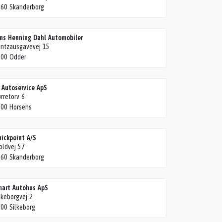
60 Skanderborg
ns Henning Dahl Automobiler
ntzausgavevej 15
300 Odder
 Autoservice ApS
rretorv 6
00 Horsens
ickpoint A/S
oldvej 57
60 Skanderborg
art Autohus ApS
lkeborgvej 2
00 Silkeborg