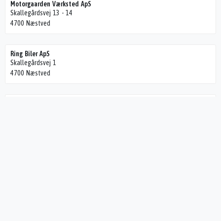
Motorgaarden Værksted ApS
Skallegårdsvej 13 - 14
4700 Næstved
Ring Biler ApS
Skallegårdsvej 1
4700 Næstved
Ivans Dækcenter ApS
Vordingborgvej 340
4700 Næstved
SYN 4700
Gavnøvej 1
4700 Næstved
Appenæs Auto
Birkevænget 3