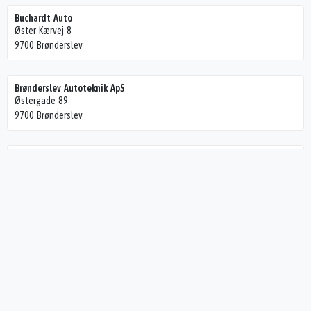
Buchardt Auto
Øster Kærvej 8
9700 Brønderslev
Brønderslev Autoteknik ApS
Østergade 89
9700 Brønderslev
Nordjysk Autoophug A/S
Gammel Hvorupvej 135
9400 Nørresundby
AUTO-G Brønderslev A/S
Østergade 74
9700 Brønderslev
Holm's Auto