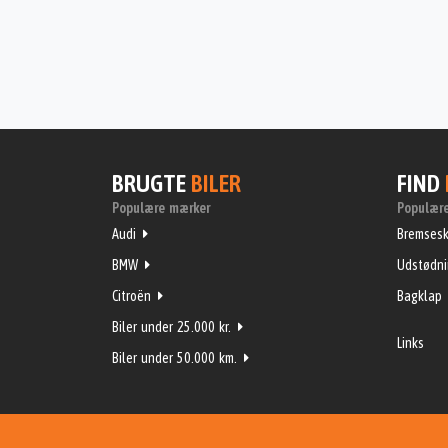
BRUGTE
BILER
FIND
Populære mærker
Populære
Audi
Bremsesk
BMW
Udstødn
Citroën
Bagklap
Biler under 25.000 kr.
Links
Biler under 50.000 km.