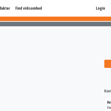
dukter
Find virksomhed
Login
Kon
Ba
Va