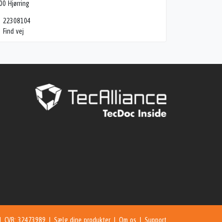
00 Hjørring
22308104
Find vej
 | CVR: 32473989 |
Sælg dine produkter
|
Om os
|
Support