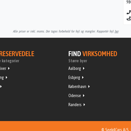
98
Alle priser er inkl. moms. Der tages forbehold for fejl og mangler. Rapportér fejl
her
RESERVEDELE
FIND
VIRKSOMHED
 kategorier
Større byer
iver
Aalborg
ing
Esbjerg
København
Odense
Randers
© Seek4Cars A/S