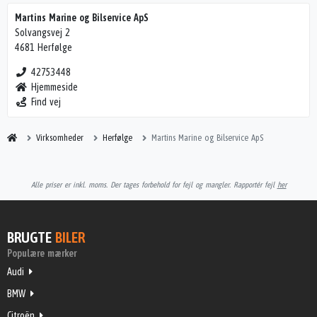
Martins Marine og Bilservice ApS
Solvangsvej 2
4681 Herfølge
42753448
Hjemmeside
Find vej
Virksomheder
Herfølge
Martins Marine og Bilservice ApS
Alle priser er inkl. moms. Der tages forbehold for fejl og mangler. Rapportér fejl
her
BRUGTE
BILER
Populære mærker
Audi
BMW
Citroën