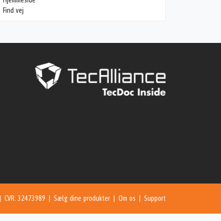
Hjemmeside
Find vej
 | CVR: 32473989 |
Sælg dine produkter
|
Om os
|
Support