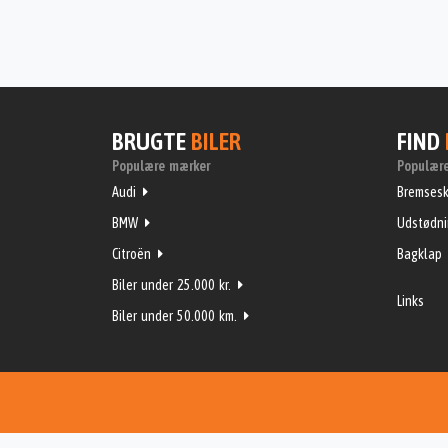
BRUGTE
BILER
FIND
Populære mærker
Populære
Audi
Bremsesk
BMW
Udstødn
Citroën
Bagklap
Biler under 25.000 kr.
Links
Biler under 50.000 km.