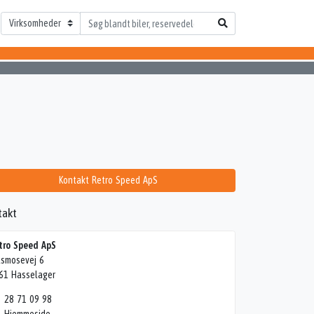
Kontakt Retro Speed ApS
takt
tro Speed ApS
lsmosevej 6
61 Hasselager
28 71 09 98