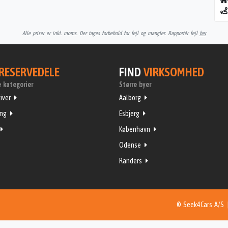
Alle priser er inkl. moms. Der tages forbehold for fejl og mangler. Rapportér fejl
her
RESERVEDELE
FIND
VIRKSOMHED
 kategorier
Større byer
iver
Aalborg
ing
Esbjerg
København
Odense
Randers
© Seek4Cars A/S