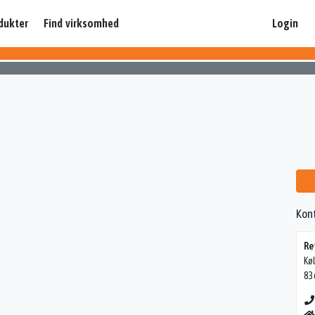
dukter
Find virksomhed
Login
Kon
Re
Kø
83