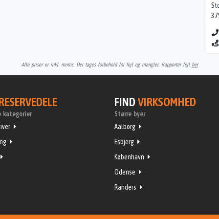
St
37
Alle priser er inkl. moms. Der tages forbehold for fejl og mangler. Rapportér fejl
her
RESERVEDELE
FIND
VIRKSOMHED
 kategorier
Større byer
iver
Aalborg
ing
Esbjerg
København
Odense
Randers