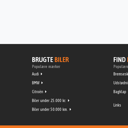
BRUGTE
BILER
FIND
Populære mærker
Populære
Audi
Bremsesk
BMW
Udstødn
Citroën
Bagklap
Biler under 25.000 kr.
Links
Biler under 50.000 km.