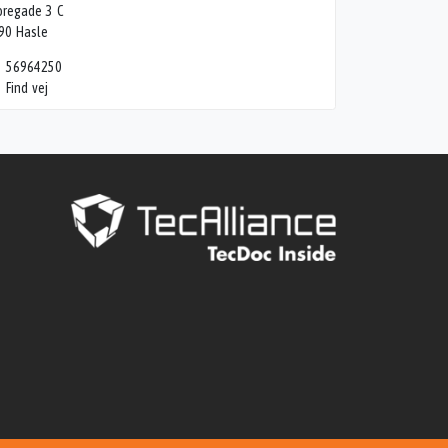
oregade 3 C
90 Hasle
56964250
Find vej