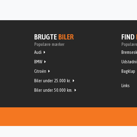
BRUGTE
BILER
FIND
Populære mærker
Populære
Audi
Bremsesk
BMW
Udstødn
Citroën
Bagklap
Biler under 25.000 kr.
Links
Biler under 50.000 km.