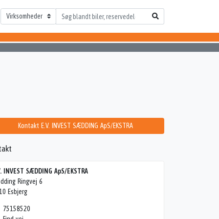
Kontakt E.V. INVEST SÆDDING ApS/EKSTRA
takt
V. INVEST SÆDDING ApS/EKSTRA
dding Ringvej 6
10 Esbjerg
75158520