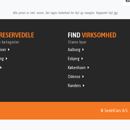
Alle priser er inkl. moms. Der tages forbehold for fejl og mangler. Rapportér fejl
her
RESERVEDELE
FIND
VIRKSOMHED
 kategorier
Større byer
iver
Aalborg
ing
Esbjerg
København
Odense
Randers
© Seek4Cars A/S