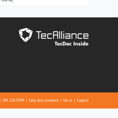
Find vej
 | CVR: 32473989 |
Sælg dine produkter
|
Om os
|
Support