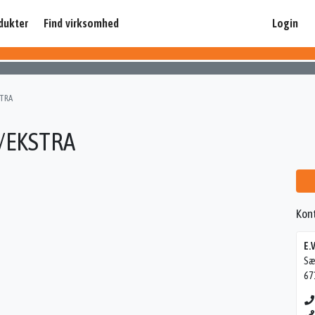
dukter
Find virksomhed
Login
STRA
S/EKSTRA
Kon
E.
Sæ
67