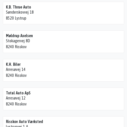
K.B. Thrue Auto
Sønderskovvej 18
8520 Lystrup
Møldrup Axelsen
Stokagervej 8D
8240 Risskov
K.H. Biler
Arresøvej 14
8240 Risskov
Total Auto ApS
Arresøvej 12
8240 Risskov
Risskov Auto Værksted
Lystrupvej 1 A