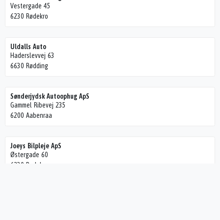
Vestergade 45
6230 Rødekro
Uldalls Auto
Haderslevvej 63
6630 Rødding
Sønderjydsk Autoophug ApS
Gammel Ribevej 235
6200 Aabenraa
Joeys Bilpleje ApS
Østergade 60
6230 Rødekro
OH AUTOMOBILER A/S
Østergade 62
6230 Rødekro