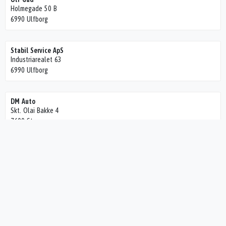
Holmegade 50 B
6990 Ulfborg
Stabil Service ApS
Industriarealet 63
6990 Ulfborg
DM Auto
Skt. Olai Bakke 4
7600 Struer
Bredgades Auto
Damgårdsvej 2
7600 Struer
Struer Autocenter I/S
Gørtlervej 10
7600 Struer