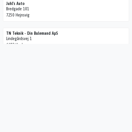
Juhl's Auto
Bredgade 101
7250 Hejnsvig
TN Teknik - Din Bulemand ApS
Lindegårdsvej 1
6682 Hovborg
Langkilde Biler
Rosengårdvej 8
6800 Varde
Fods Auto
Borgergade 43
6752 Glejbjerg
Glejbjerg Autoværksted
Borgergade 68