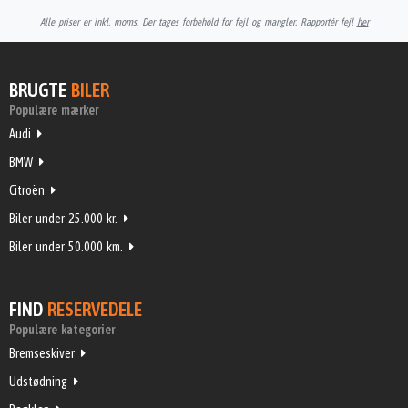
Alle priser er inkl. moms. Der tages forbehold for fejl og mangler. Rapportér fejl
her
BRUGTE
BILER
Populære mærker
Audi
BMW
Citroën
Biler under 25.000 kr.
Biler under 50.000 km.
FIND
RESERVEDELE
Populære kategorier
Bremseskiver
Udstødning