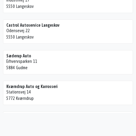
Industrivej 17
5550 Langeskov
Castrol Autoservice Langeskov
Odensevej 22
5550 Langeskov
Sæderup Auto
Erhvervsparken 11
5884 Gudme
Kværndrup Auto og Karrosseri
Stationsvej 14
5772 Kværndrup
JH Service
Lillemarksvej 9
5750 Ringe