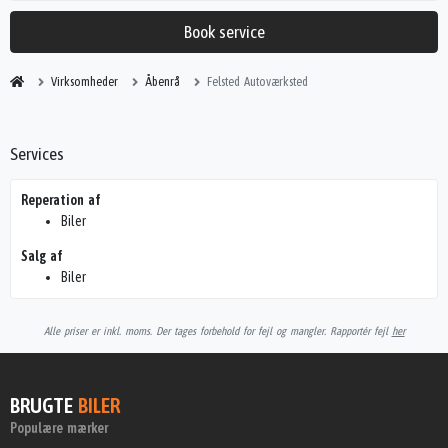
Book service
Virksomheder
Åbenrå
Felsted Autoværksted
Services
Reperation af
Biler
Salg af
Biler
Alle priser er inkl. moms. Der tages forbehold for fejl og mangler. Rapportér fejl
her
BRUGTE
BILER
Populære mærker